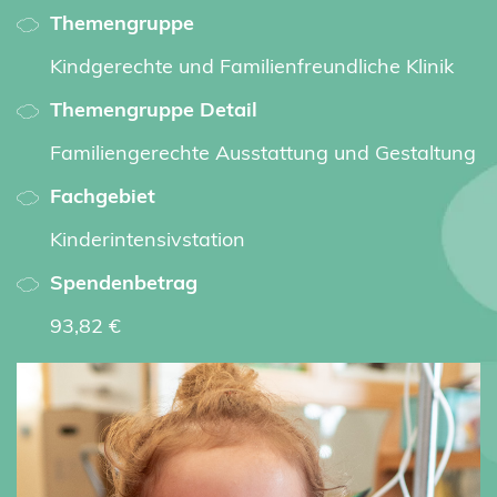
Themengruppe
Kindgerechte und Familienfreundliche Klinik
Themengruppe Detail
Familiengerechte Ausstattung und Gestaltung
Fachgebiet
Kinderintensivstation
Spendenbetrag
93,82 €