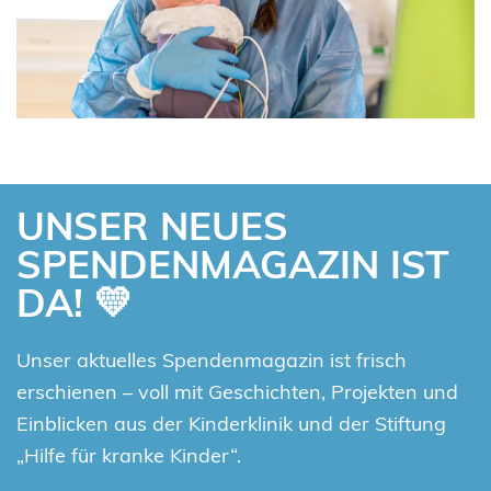
UNSER NEUES
SPENDENMAGAZIN IST
DA!
💛
Unser aktuelles Spendenmagazin ist frisch
erschienen – voll mit Geschichten, Projekten und
Einblicken aus der Kinderklinik und der Stiftung
„Hilfe für kranke Kinder“.