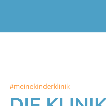
#meinekinderklinik
DIE KLINI