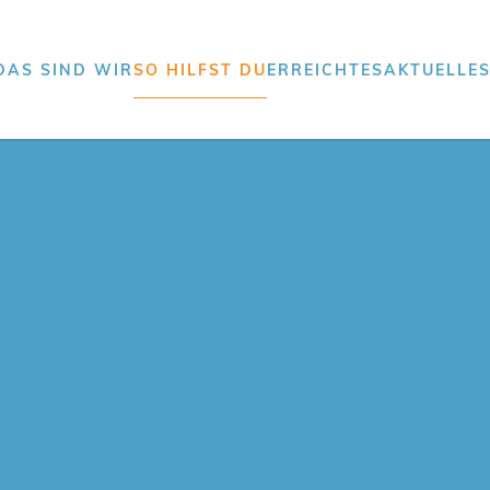
DAS SIND WIR
SO HILFST DU
ERREICHTES
AKTUELLE