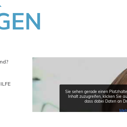
GEN
ind?
HILFE
Sie sehen gerade einen Platzhalte
Inhalt zuzugreifen, klicken Sie a
dass dabei Daten an Dr
Meh
ussieht:
In
n