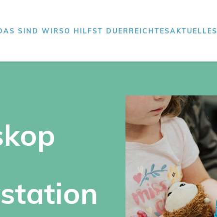
DAS SIND WIR
SO HILFST DU
ERREICHTES
AKTUELLE
skop
station