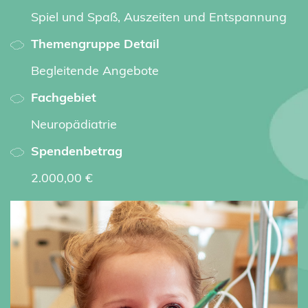
Spiel und Spaß, Auszeiten und Entspannung
Themengruppe Detail
Begleitende Angebote
Fachgebiet
Neuropädiatrie
Spendenbetrag
2.000,00 €