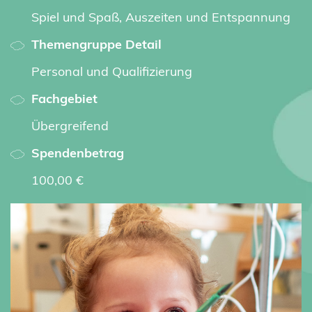
Spiel und Spaß, Auszeiten und Entspannung
Themengruppe Detail
Personal und Qualifizierung
Fachgebiet
Übergreifend
Spendenbetrag
100,00 €