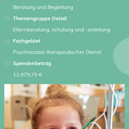
Beratung und Begleitung
Themengruppe Detail
Elternberatung, schulung und -anleitung
Fachgebiet
Psychosozial-therapeutischer Dienst
Spendenbetrag
11.979,70 €