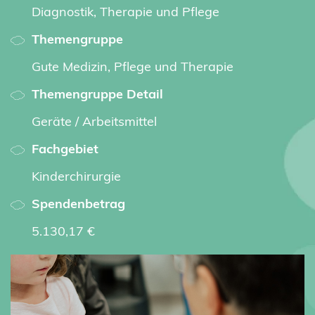
Diagnostik, Therapie und Pflege
Themengruppe
Gute Medizin, Pflege und Therapie
Themengruppe Detail
Geräte / Arbeitsmittel
Fachgebiet
Kinderchirurgie
Spendenbetrag
5.130,17 €