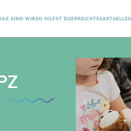
DAS SIND WIR
SO HILFST DU
ERREICHTES
AKTUELLE
PZ