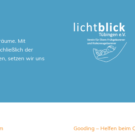
räume. Mit
hließlich der
en, setzen wir uns
um
Gooding – Helfen beim O