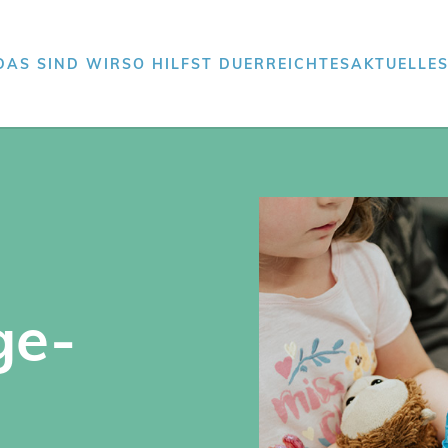
DAS SIND WIR
SO HILFST DU
ERREICHTES
AKTUELLE
ge-