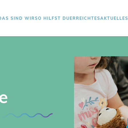
DAS SIND WIR
SO HILFST DU
ERREICHTES
AKTUELLE
e