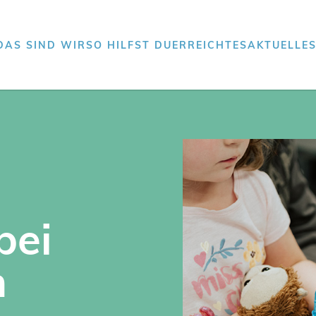
DAS SIND WIR
SO HILFST DU
ERREICHTES
AKTUELLE
bei
n