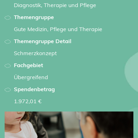
Diagnostik, Therapie und Pflege
Themengruppe
Gute Medizin, Pflege und Therapie
Themengruppe Detail
Schmerzkonzept
Fachgebiet
Übergreifend
Spendenbetrag
1.972,01 €