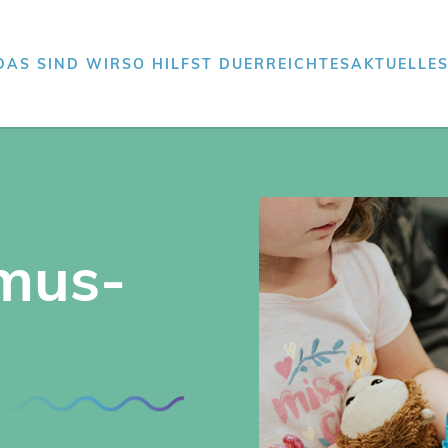
DAS SIND WIR
SO HILFST DU
ERREICHTES
AKTUELLE
mus-