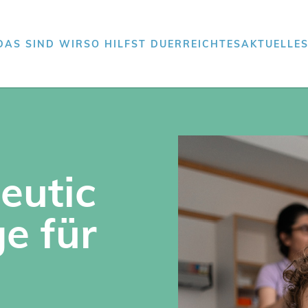
DAS SIND WIR
SO HILFST DU
ERREICHTES
AKTUELLE
eutic
e für