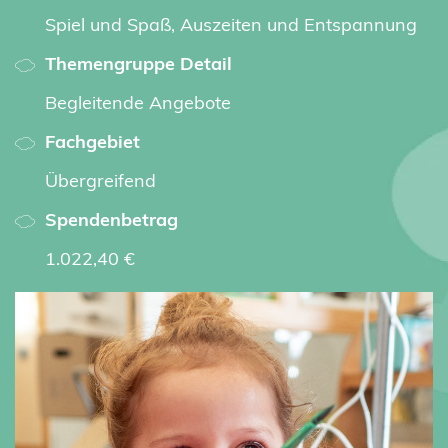
Spiel und Spaß, Auszeiten und Entspannung
Themengruppe Detail
Begleitende Angebote
Fachgebiet
Übergreifend
Spendenbetrag
1.022,40 €