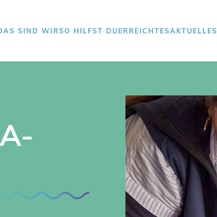
DAS SIND WIR
SO HILFST DU
ERREICHTES
AKTUELLE
NA-