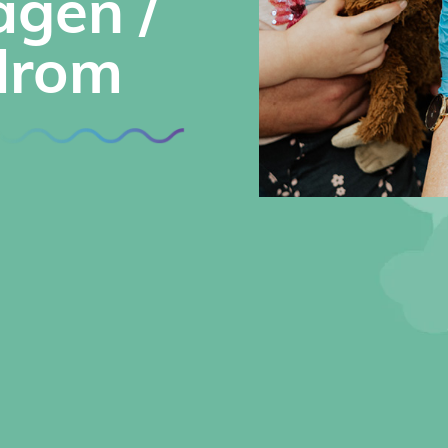
agen /
drom