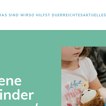
DAS SIND WIR
SO HILFST DU
ERREICHTES
AKTUELLE
ene
inder