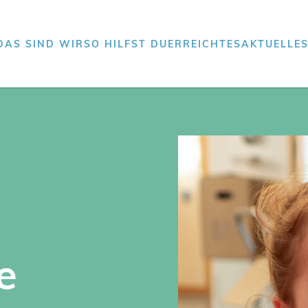
DAS SIND WIR
SO HILFST DU
ERREICHTES
AKTUELLE
e