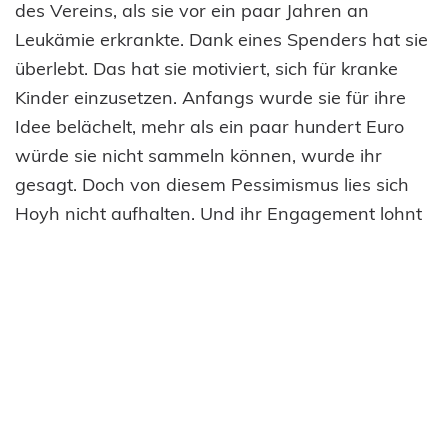
des Vereins, als sie vor ein paar Jahren an
Leukämie erkrankte. Dank eines Spenders hat sie
überlebt. Das hat sie motiviert, sich für kranke
Kinder einzusetzen. Anfangs wurde sie für ihre
Idee belächelt, mehr als ein paar hundert Euro
würde sie nicht sammeln können, wurde ihr
gesagt. Doch von diesem Pessimismus lies sich
Hoyh nicht aufhalten. Und ihr Engagement lohnt
sich: 2.000 Euro hatten die flotten Nadeln schon
nach dem ersten Monat beisammen, mittlerweile
sind es ganze 10.000 Euro. „Ich hätte nie
gedacht, dass wir so eine Summe sammeln
können. Ich bin wirklich stolz, dass ich das
bewerkstelligen konnte“, sagt Hoyh bei der
Spendenübergabe.