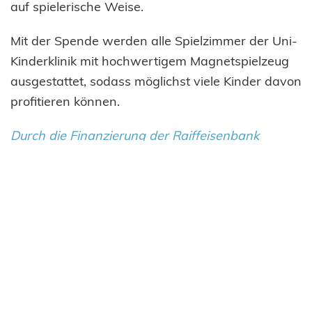
auf spielerische Weise.
Mit der Spende werden alle Spielzimmer der Uni-
Kinderklinik mit hochwertigem Magnetspielzeug
ausgestattet, sodass möglichst viele Kinder davon
profitieren können.
Durch die Finanzierung der Raiffeisenbank
Aidlingen konnte Gisela Boller Spielsachen für
unterschiedlichste Altersgruppen auswählen und
ließ es sich nicht nehmen, diese persönlich in der
Klinik vorbeizubringen. Die Übergabe erfolgte an
das Erzieher:innen-Team sowie an Sigrid
Kochendörfer, Stellvertretende
Vorstandsvorsitzende von HILFE FÜR KRANKE
KINDER. (Foto: Maxine Schneider)