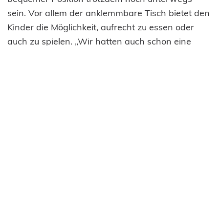
sein. Vor allem der anklemmbare Tisch bietet den
Kinder die Möglichkeit, aufrecht zu essen oder
auch zu spielen. „Wir hatten auch schon eine
Dreijährige in dem Stuhl sitzen, die hat sich sehr
gefreut auf dem Tisch dann auch Malen und
Lesen zu können“, erzählt Elbeshausen.
Grundsätzlich ist der Stuhl für alle Altersklassen
ausgelegt, vom Kleinkind bis zum Erwachsenen.
Anders als ein Rollstuhl ist er höhenverstellbar
und vielseitig anpassbar. Der Mobilisationsstuhl
ist ein ständiger und wichtiger Bestandteil auf der
Kinderintensivstation in Tübingen. Er hilft den
Kindern beim frühzeitigen Kreislauf- und
Muskelaufbau, wieder mobil zu werden und so in