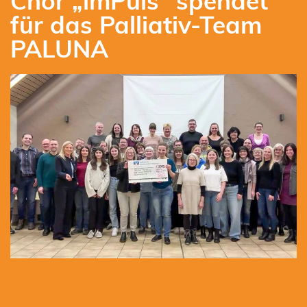
Chor „imPuls“ spendet
für das Palliativ-Team
PALUNA