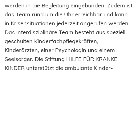
werden in die Begleitung eingebunden. Zudem ist
das Team rund um die Uhr erreichbar und kann
in Krisensituationen jederzeit angerufen werden.
Das interdisziplinäre Team besteht aus speziell
geschulten Kinderfachpflegekräften,
Kinderärzten, einer Psychologin und einem
Seelsorger. Die Stiftung HILFE FÜR KRANKE
KINDER unterstützt die ambulante Kinder-
Palliativversorgung mit der Finanzierung von
zwei Autos für die ambulanten Hausbesuche, mit
mobilen Untersuchungsgeräten und mit der
Förderung der psychosozialen Begleitung
.
Wir bedanken uns bei dem Chor imPuls und
allen Konzertbesucherinnen und
Konzertbesuchern für die wertvolle