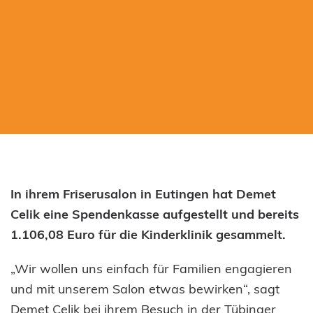
Du findest unser Büro auf Ebene 4 der
Kinderklinik im Flur zwischen dem Spielschiff und
dem Aquarium. Unsere Tür steht von Montag bis
Freitag zu den üblichen Bürozeiten für dich offen.
Oder wende dich telefonisch oder per E-Mail an
uns – wir antworten so schnell wie möglich.
07071 2981455
info@hilfe-fuer-kranke-kinder.de
In ihrem Friserusalon in Eutingen hat Demet
Hilfe für kranke Kinder – Die Stiftung in
Celik eine Spendenkasse aufgestellt und bereits
der Uni-Kinderklinik Tübingen
1.106,08 Euro für die Kinderklinik gesammelt.
Hoppe-Seyler-Str. 1
„Wir wollen uns einfach für Familien engagieren
72076 Tübingen
und mit unserem Salon etwas bewirken“, sagt
Demet Celik bei ihrem Besuch in der Tübinger