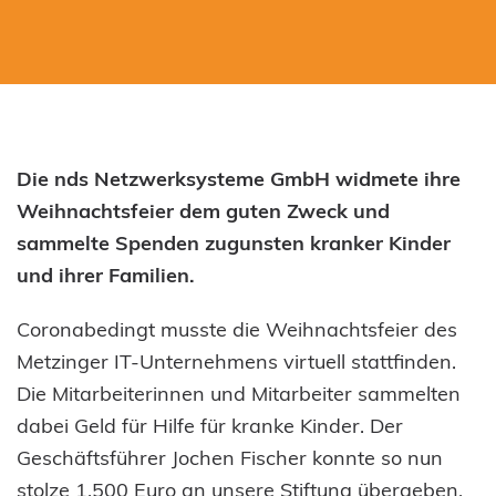
uns – wir antworten so schnell wie möglich.
07071 2981455
info@hilfe-fuer-kranke-kinder.de
Hilfe für kranke Kinder – Die Stiftung in
Die nds Netzwerksysteme GmbH widmete ihre
der Uni-Kinderklinik Tübingen
Weihnachtsfeier dem guten Zweck und
Hoppe-Seyler-Str. 1
sammelte Spenden zugunsten kranker Kinder
72076 Tübingen
und ihrer Familien.
Coronabedingt musste die Weihnachtsfeier des
Philipp
Metzinger IT-Unternehmens virtuell stattfinden.
Nährig
Die Mitarbeiterinnen und Mitarbeiter sammelten
dabei Geld für Hilfe für kranke Kinder. Der
Geschäftsstelle /
Geschäftsführer Jochen Fischer konnte so nun
Spenden
stolze 1.500 Euro an unsere Stiftung übergeben.