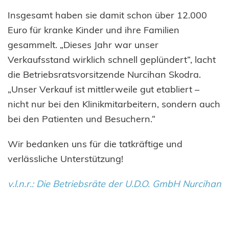
Insgesamt haben sie damit schon über 12.000
Euro für kranke Kinder und ihre Familien
gesammelt. „Dieses Jahr war unser
Verkaufsstand wirklich schnell geplündert“, lacht
die Betriebsratsvorsitzende Nurcihan Skodra.
„Unser Verkauf ist mittlerweile gut etabliert –
nicht nur bei den Klinikmitarbeitern, sondern auch
bei den Patienten und Besuchern.“
Wir bedanken uns für die tatkräftige und
verlässliche Unterstützung!
v.l.n.r.: Die Betriebsräte der U.D.O. GmbH Nurcihan
Skodra, Yonos Skodra, Cicek Basdas, Silke
Pflanzer, Alpay Yasin, Bettina Böckle, Christiane
Hertel und Thomas Hassel von unserer Stiftung.