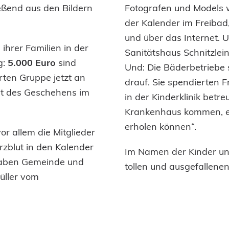
eßend aus den Bildern
Fotografen und Models w
der Kalender im Freibad
und über das Internet. 
ihrer Familien in der
Sanitätshaus Schnitzlein
g:
5.000 Euro
sind
Und: Die Bäderbetriebe
ten Gruppe jetzt an
drauf. Sie spendierten F
Ort des Geschehens im
in der Kinderklinik betr
Krankenhaus kommen, ei
erholen können“.
r allem die Mitglieder
rzblut in den Kalender
Im Namen der Kinder und
 haben Gemeinde und
tollen und ausgefallenen
üller vom
e mir davon, dass er die
Foto: (von links) Philipp
 sagt Gutmann. Er sei
Gutmann (Bäderbetriebe)
errückter Kontrast“ sei,
Dr. Rolf Hägele (Gemei