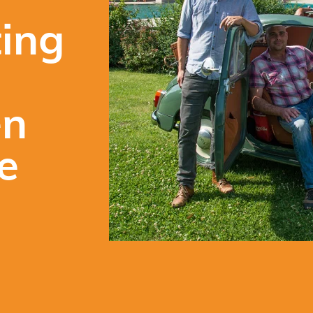
ing
en
e