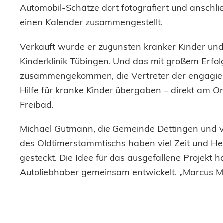
Automobil-Schätze dort fotografiert und anschli
einen Kalender zusammengestellt.
Verkauft wurde er zugunsten kranker Kinder und 
Kinderklinik Tübingen. Und das mit großem Erfol
zusammengekommen, die Vertreter der engagier
Hilfe für kranke Kinder übergaben – direkt am 
Freibad.
Michael Gutmann, die Gemeinde Dettingen und vo
des Oldtimerstammtischs haben viel Zeit und He
gesteckt. Die Idee für das ausgefallene Projekt
Autoliebhaber gemeinsam entwickelt. „Marcus M
Oldtimerstammtisch kam auf mich zu und erzählt
Oldtimer gerne im Freibad fotografieren würde“,
sofort begeistert gewesen, weil es einfach ein „v