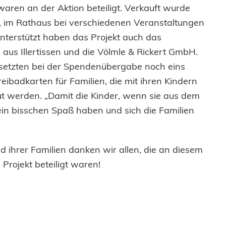
aren an der Aktion beteiligt. Verkauft wurde
, im Rathaus bei verschiedenen Veranstaltungen
Unterstützt haben das Projekt auch das
 aus Illertissen und die Völmle & Rickert GmbH.
 setzten bei der Spendenübergabe noch eins
reibadkarten für Familien, die mit ihren Kindern
eut werden. „Damit die Kinder, wenn sie aus dem
n bisschen Spaß haben und sich die Familien
 ihrer Familien danken wir allen, die an diesem
 Projekt beteiligt waren!
 Nährig (Hilfe für kranke Kinder), Michael
, Klaus Türk (Oldtimerstammtisch Altdorf) und
nde Dettingen) bei der Spendenübergabe im