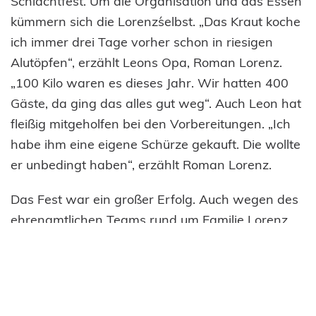
Schlachtfest. Um die Organisation und das Essen
kümmern sich die Lorenz´selbst. „Das Kraut koche
ich immer drei Tage vorher schon in riesigen
Alutöpfen“, erzählt Leons Opa, Roman Lorenz.
„100 Kilo waren es dieses Jahr. Wir hatten 400
Gäste, da ging das alles gut weg“. Auch Leon hat
fleißig mitgeholfen bei den Vorbereitungen. „Ich
habe ihm eine eigene Schürze gekauft. Die wollte
er unbedingt haben“, erzählt Roman Lorenz.
Das Fest war ein großer Erfolg. Auch wegen des
ehrenamtlichen Teams rund um Familie Lorenz
und die gut funktionierende Dorfgemeinschaft.
„Der Pfarrer hat uns den Gemeindesaal zur
Verfügung gestellt, die Schweine bekamen wir
gespendet und das Duo Atlantis hat den ganzen