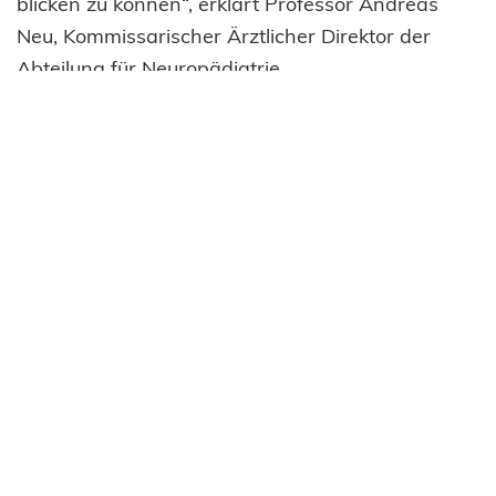
blicken zu können“, erklärt Professor Andreas
Neu, Kommissarischer Ärztlicher Direktor der
Abteilung für Neuropädiatrie,
Entwicklungsneurologie, Sozialpädiatrie in der
Uni-Kinderklinik Tübingen.
Durch das neue Gerät, das direkt im
Untersuchungszimmer verortet ist, können die
Ärzte und Pflegekräfte ohne Unterbrechung bei
dem Patienten bleiben und vor allem in
Minutenschnelle die Ergebnisse der
Blutgasanalyse einsehen. Bisher verstrich bis
dahin wertvolle Zeit, in der eine Pflegekraft zum
Labor der Kinderklinik gehen musste. „Für unsere
Arbeitsabläufe und vor allem für die Qualität der
Patientenversorgung kommt das einem